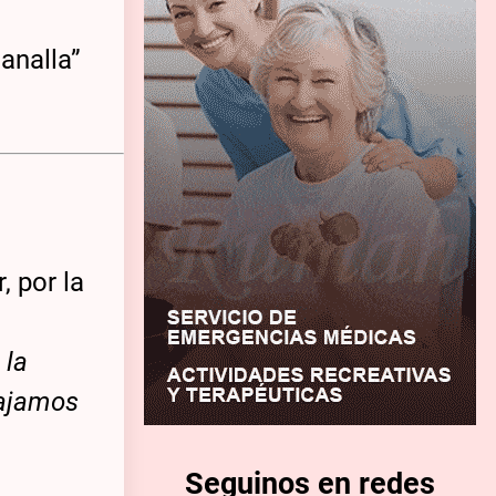
analla”
, por la
 la
iajamos
Seguinos en redes