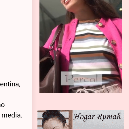
entina,
mo
y media.