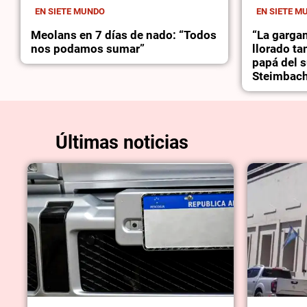
EN SIETE MUNDO
EN SIETE M
Meolans en 7 días de nado: “Todos
“La gargan
nos podamos sumar”
llorado ta
papá del 
Steimbach 
Últimas noticias