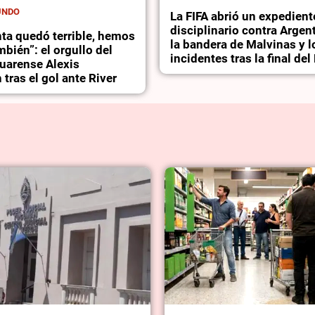
UNDO
La FIFA abrió un expedient
disciplinario contra Argen
ta quedó terrible, hemos
la bandera de Malvinas y l
mbién”: el orgullo del
incidentes tras la final de
suarense Alexis
tras el gol ante River