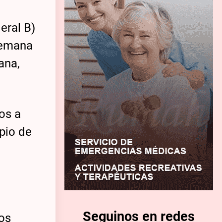
eral B)
semana
ana,
sos a
ipio de
Seguinos en redes
vos