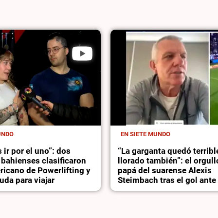
UNDO
EN SIETE MUNDO
 ir por el uno”: dos
“La garganta quedó terrib
bahienses clasificaron
llorado también”: el orgull
ricano de Powerlifting y
papá del suarense Alexis
da para viajar
Steimbach tras el gol ante