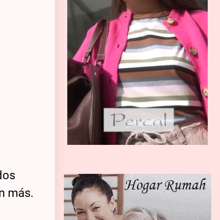
dos
on más.