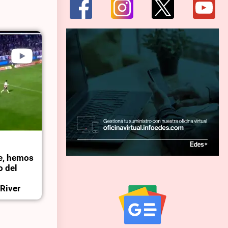
le, hemos
o del
 River