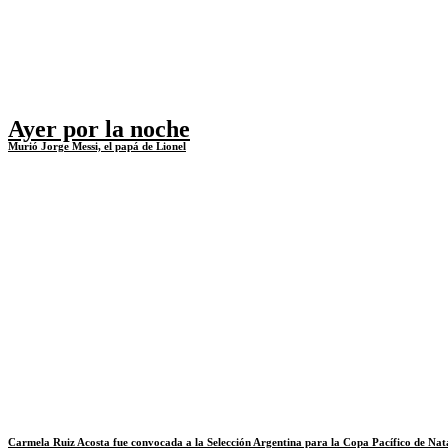
Ayer por la noche
Murió Jorge Messi, el papá de Lionel
Carmela Ruiz Acosta fue convocada a la Selección Argentina para la Copa Pacífico de Na