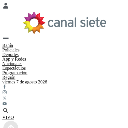
Bahía
Policiales
Deportes
App y Redes
Nacionales
Espectáculos
Programación
Región
viernes 7 de agosto 2026
VIVO