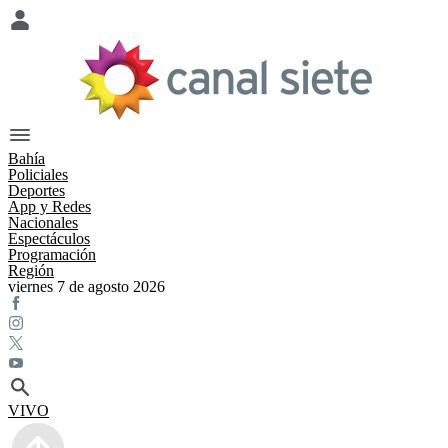
Bahía
Policiales
Deportes
App y Redes
Nacionales
Espectáculos
Programación
Región
viernes 7 de agosto 2026
VIVO