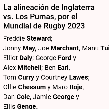
La alineación de Inglaterra
vs. Los Pumas, por el
Mundial de Rugby 2023
Freddie
Steward
;
Jonny
May,
Joe
Marchant,
Manu
Tu
Elliot
Daly
; George
Ford
y
Alex
Mitchell
; Ben
Earl
,
Tom
Curry
y Courtney
Lawes
;
Ollie
Chessum
y Maro
Itoje
;
Dan
Cole
, Jamie
George
y
Ellis
Genge.