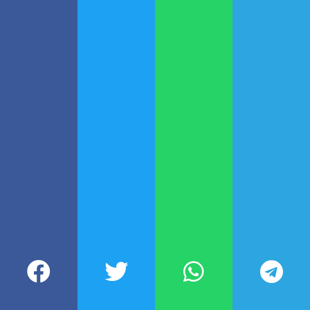
octubre, desde las 8
Fuente: TyC Sports
Participá de nuestra comunidad
DEJÁ TU COMENTARIO
Todavía no leíste