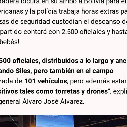
dera locura en su arribo a Bolivia para el
icanas y la polícía trabaja horas extras p
rzas de seguridad custodian el descanso d
partido contará con 2.500 oficiales y hast
 bebés!
00 oficiales, distribuidos a lo largo y an
nando Siles, pero también en el campo
zada de
101 vehículos
, pero además est
sitivos tales como torretas y drones
“, expl
general Álvaro José Álvarez.