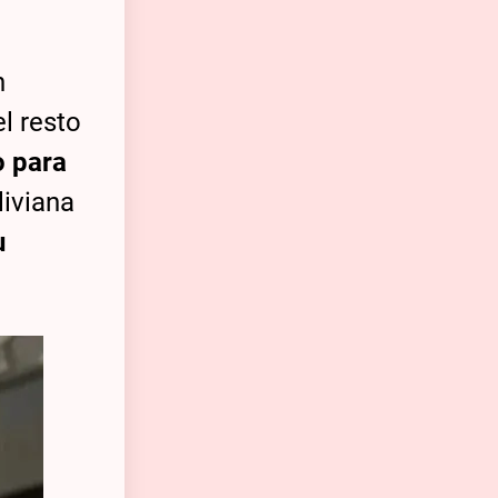
n
el resto
o para
liviana
u