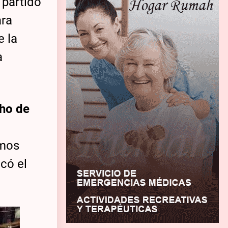
 partido
ara
e la
a
cho de
amos
icó el