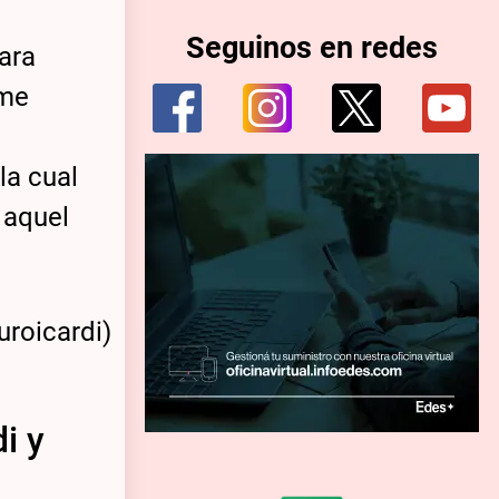
Seguinos en redes
ara
 me
la cual
 aquel
i y