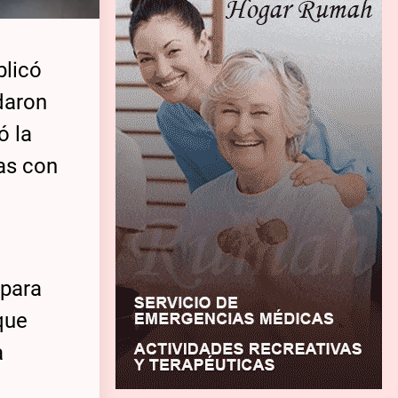
blicó
daron
ó la
as con
 para
que
a