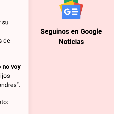
r su
Seguinos en Google
s de
Noticias
 no voy
ijos
ondres”.