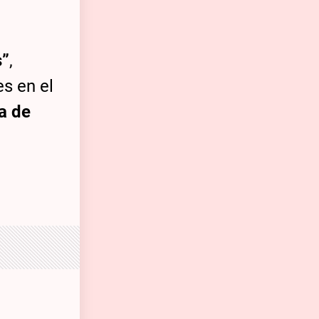
s”
,
s en el
ía de