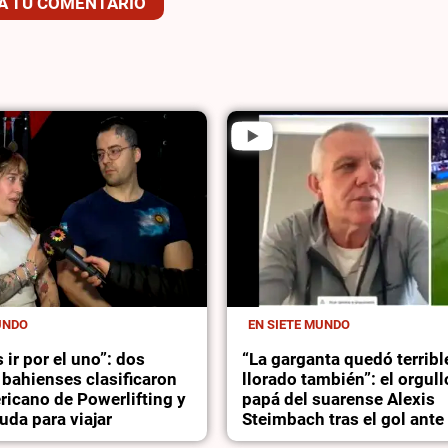
Á TU COMENTARIO
UNDO
EN SIETE MUNDO
 ir por el uno”: dos
“La garganta quedó terrib
bahienses clasificaron
llorado también”: el orgull
ricano de Powerlifting y
papá del suarense Alexis
da para viajar
Steimbach tras el gol ante