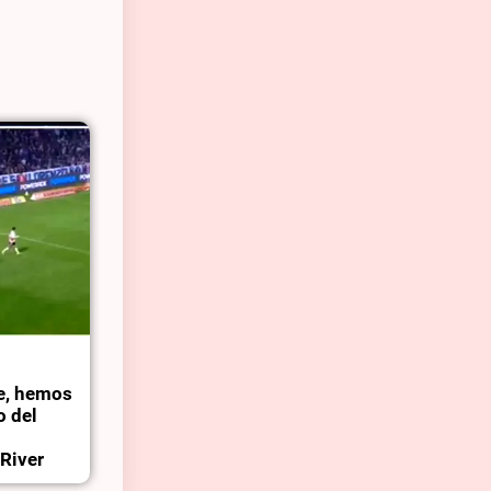
le, hemos
o del
 River