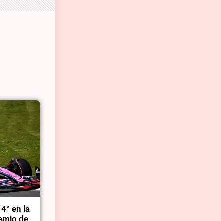
4° en la
remio de