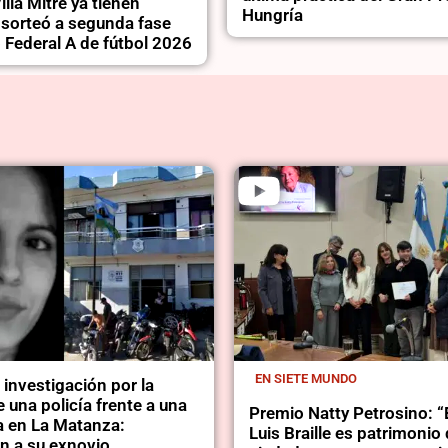
illa Mitre ya tienen
Hungría
e sorteó a segunda fase
 Federal A de fútbol 2026
EN SIETE MUNDO
a investigación por la
 una policía frente a una
Premio Natty Petrosino: “
a en La Matanza:
Luis Braille es patrimonio 
n a su exnovio