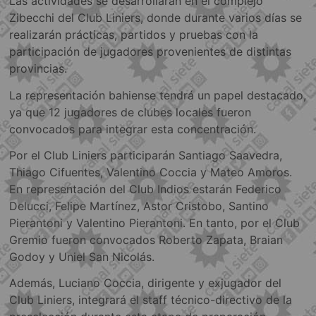
Las actividades se desarrollarán en el complejo
Zibecchi del Club Liniers, donde durante varios días se
realizarán prácticas, partidos y pruebas con la
participación de jugadores provenientes de distintas
provincias.
La representación bahiense tendrá un papel destacado,
ya que 12 jugadores de clubes locales fueron
convocados para integrar esta concentración.
Por el Club Liniers participarán Santiago Saavedra,
Thiago Cifuentes, Valentino Coccia y Mateo Amoros.
En representación del Club Indios estarán Federico
Delucci, Felipe Martínez, Astor Cristobo, Santino
Pierantoni y Valentino Pierantoni. En tanto, por el Club
Gremio fueron convocados Roberto Zapata, Braian
Godoy y Uniel San Nicolás.
Además, Luciano Coccia, dirigente y exjugador del
Club Liniers, integrará el staff técnico-directivo de la