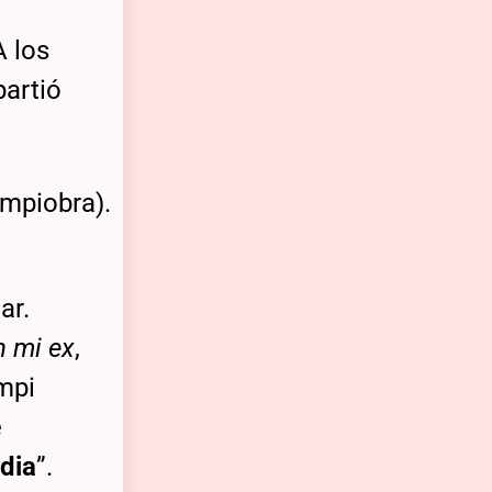
A los
partió
ar.
n mi ex
,
ampi
e
edia
”.