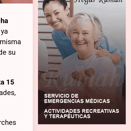
cha
 ya
a misma
de su
ta 15
dades,
arches