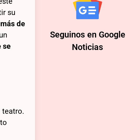
este
ir su
r más de
Seguinos en Google
 un
e se
Noticias
 teatro.
eto