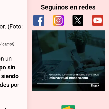
Seguinos en redes
 / campi)
on un
po sin
 siendo
edes por