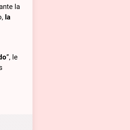
 ante la
o,
la
ido
”, le
s