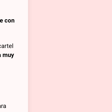
ce con
cartel
a muy
ara