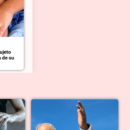
ujeto
a de su