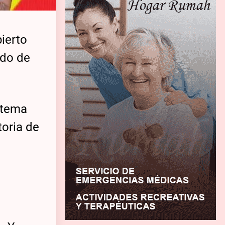
ierto
ado de
l tema
toria de