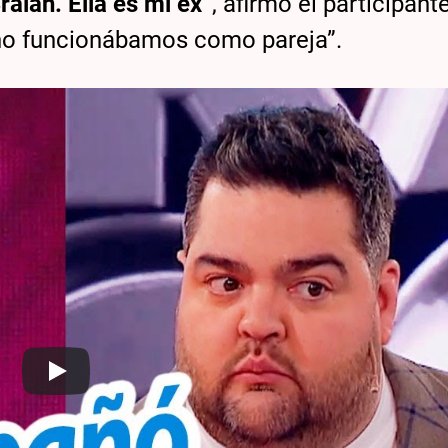
aian. Ella es mi ex”
, afirmó el participante
 no funcionábamos como pareja”.