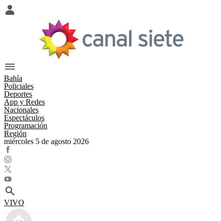
Bahía
Policiales
Deportes
App y Redes
Nacionales
Espectáculos
Programación
Región
miércoles 5 de agosto 2026
VIVO