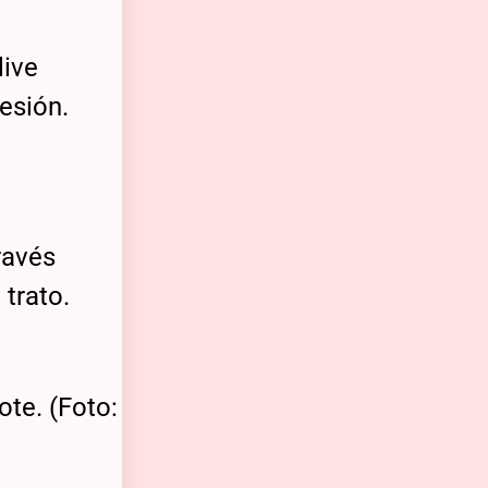
live
esión.
ravés
trato.