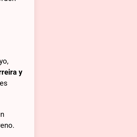
yo,
reira y
les
án
reno.