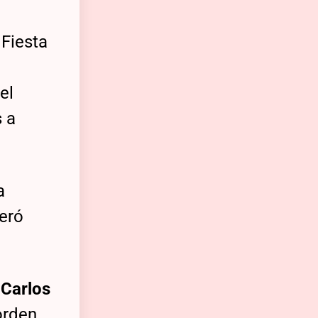
 Fiesta
el
s a
a
neró
 Carlos
orden