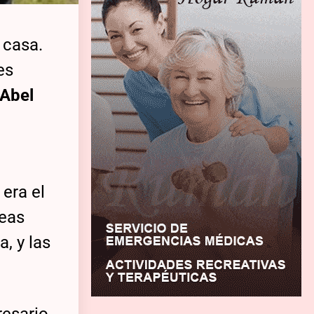
 casa.
es
 Abel
 era el
reas
, y las