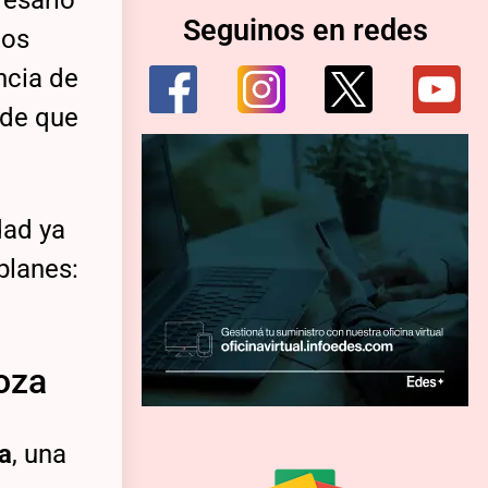
resario
Seguinos en redes
tos
ncia de
 de que
dad ya
planes:
oza
ra
, una