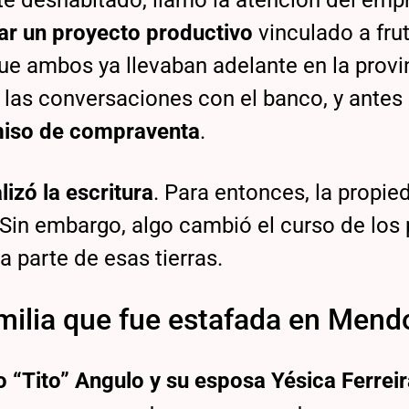
nte deshabitado, llamó la atención del emp
lar un proyecto productivo
vinculado a fru
ue ambos ya llevaban adelante en la provi
 las conversaciones con el banco, y antes
iso de compraventa
.
izó la escritura
. Para entonces, la propie
Sin embargo, algo cambió el curso de los 
 parte de esas tierras.
milia que fue estafada en Mend
o “Tito” Angulo y su esposa Yésica Ferrei