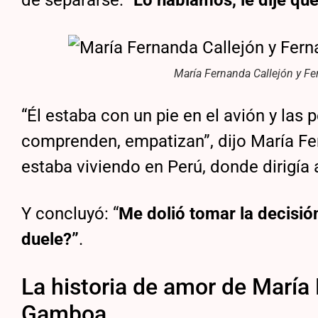
de separarse: “
Lo hablamos, le dije qu
María Fernanda Callejón y Fe
“Él estaba con un pie en el avión y la
comprenden, empatizan”, dijo María F
estaba viviendo en Perú, donde dirigía 
Y concluyó: “
Me dolió tomar la decisión
duele?”
.
La historia de amor de María
Gamboa