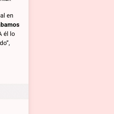
al en
ábamos
A él lo
do”,