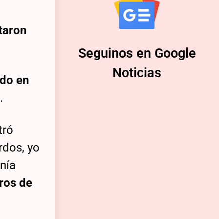
taron
Seguinos en Google
Noticias
ndo en
.
tró
rdos, yo
nía
ros de