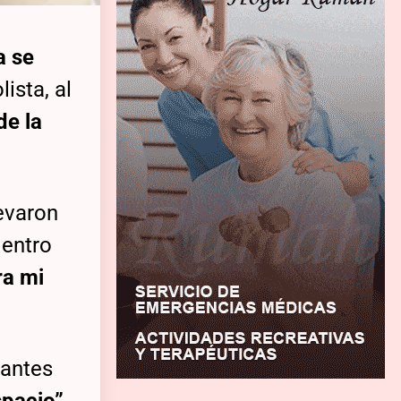
a se
ista, al
de la
levaron
dentro
ra mi
 antes