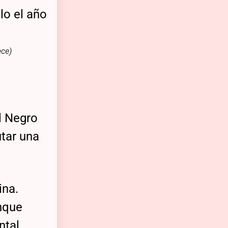
ece)
l Negro
utar una
ina.
unque
ntal.