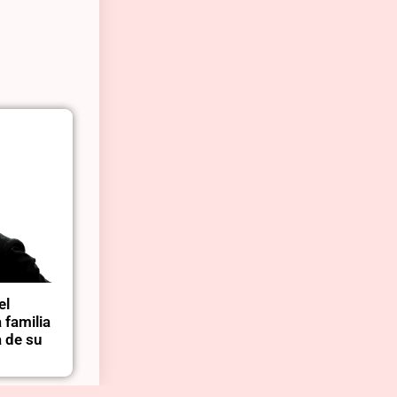
el
 familia
a de su