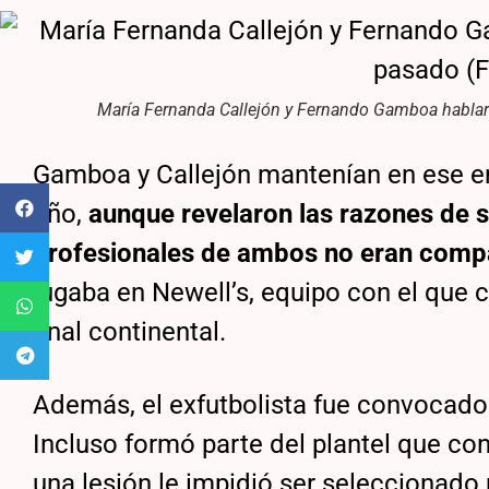
María Fernanda Callejón y Fernando Gamboa hablaro
Gamboa y Callejón mantenían en ese e
año,
aunque revelaron las razones de s
profesionales de ambos no eran compat
jugaba en Newell’s, equipo con el que 
final continental.
Además, el exfutbolista fue convocado 
Incluso formó parte del plantel que co
una lesión le impidió ser seleccionado 