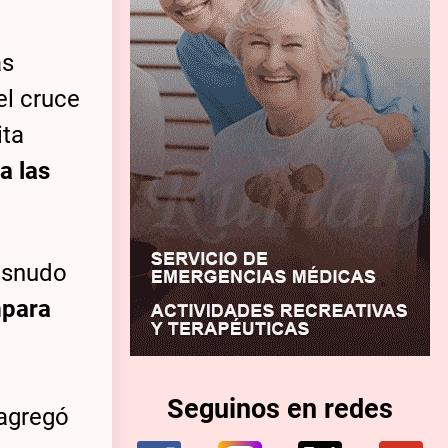
as
el cruce
ita
a las
desnudo
mpara
Seguinos en redes
 agregó