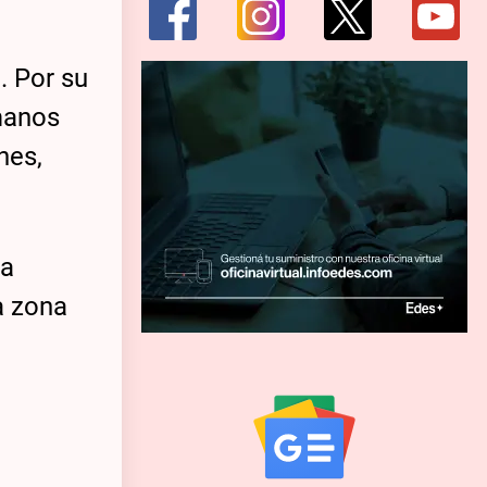
. Por su
 manos
nes,
ma
a zona