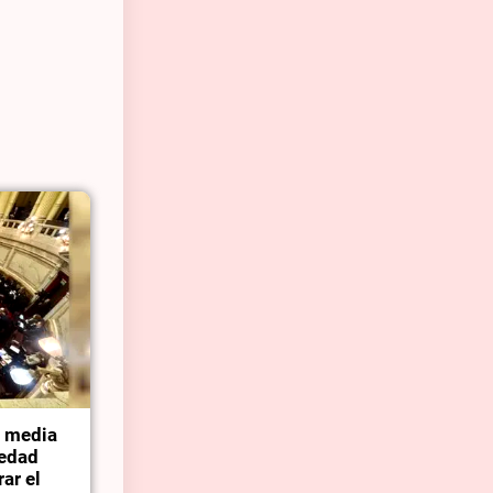
a media
iedad
rar el