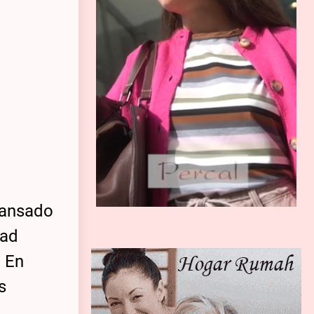
 cansado
dad
. En
s