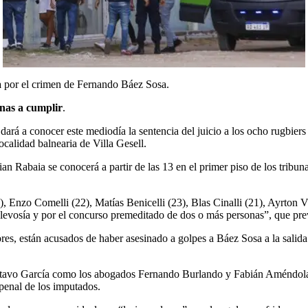
a
por el crimen de Fernando Báez Sosa.
enas a cumplir
.
dará a conocer este mediodía la sentencia del juicio a los ocho rugbie
ocalidad balnearia de Villa Gesell.
an Rabaia se conocerá a partir de las 13 en el primer piso de los tribuna
Enzo Comelli (22), Matías Benicelli (23), Blas Cinalli (21), Ayrton Vi
alevosía y por el concurso premeditado de dos o más personas”, que pre
es, están acusados de haber asesinado a golpes a Báez Sosa a la salida 
ustavo García como los abogados Fernando Burlando y Fabián Améndola, 
 penal de los imputados.