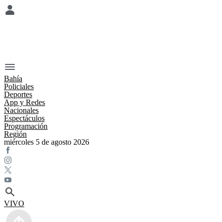
Bahía
Policiales
Deportes
App y Redes
Nacionales
Espectáculos
Programación
Región
miércoles 5 de agosto 2026
VIVO