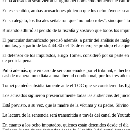
En la acusación sostuvieron la figura del homicidio doblemente califi
En ese sentido, ambas acusaciones pidieron que los ocho jóvenes sea
En su alegato, los fiscales señalaron que “no hubo roles”, sino que “
Burlando adhirió al pedido de la fiscalía y sostuvo que todos los imp
El particular damnificado precisó además, a partir del análisis de i
minutos, y a partir de las 4.44.30 del 18 de enero, se produjo el ata
El defensor de los imputados, Hugo Tomei, consideró por su parte en su
de pedir la pena.
Pidió además, que en caso de ser condenados por el tribunal, el hech
casi de manera inmediata a una libertad condicional, por los tres años
Tomei planteó subsidiariamente ante el TOC que se consideren las fig
Los acusados siguieron presencialmente todas las audiencias del juicio,
Está previsto, a su vez, que la madre de la víctima y su padre, Silvino 
La lectura de la sentencia será transmitida a través del canal de You
En cuanto a los ocho imputados, quienes están detenidos desde el día 