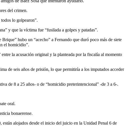
or amigos de Báez Sosa que intentaron ayudarlo.
res del crimen.
 todos lo golpearon”.
na” y que la víctima fue “fusilada a golpes y patadas”.
 “Le Brique” hubo un “acecho” a Fernando que duró poco más de siete
an el homicidio”.
entre la acusación original y la planteada por la fiscalía al momento
a de seis años de prisión, lo que permitiría a los imputados acceder
va de 8 a 25 años- o de “homicidio preterintencional” -de 3 a 6-.
ate oral.
sticia bonaerense.
están alojados desde el inicio del juicio en la Unidad Penal 6 de