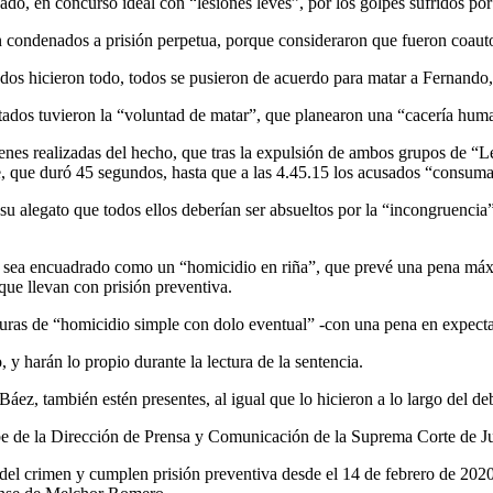
cado, en concurso ideal con “lesiones leves”, por los golpes sufridos p
n condenados a prisión perpetua, porque consideraron que fueron coauto
todos hicieron todo, todos se pusieron de acuerdo para matar a Fernando,
utados tuvieron la “voluntad de matar”, que planearon una “cacería huma
mágenes realizadas del hecho, que tras la expulsión de ambos grupos de
que, que duró 45 segundos, hasta que a las 4.45.15 los acusados “consum
 alegato que todos ellos deberían ser absueltos por la “incongruencia” 
o sea encuadrado como un “homicidio en riña”, que prevé una pena máxim
 que llevan con prisión preventiva.
uras de “homicidio simple con dolo eventual” -con una pena en expectati
 y harán lo propio durante la lectura de la sentencia.
Báez, también estén presentes, al igual que lo hicieron a lo largo del deb
tube de la Dirección de Prensa y Comunicación de la Suprema Corte de Ju
del crimen y cumplen prisión preventiva desde el 14 de febrero de 2020, 