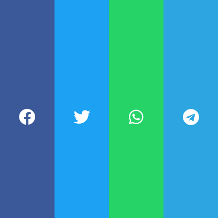
desde que adquiera firmeza la
sanción aplicada en su condición
de reincidente. (NA)
Participá de nuestra comunidad
DEJÁ TU COMENTARIO
Todavía no leíste