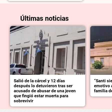
Últimas noticias
Salió de la cárcel y 12 días
“Santi si
después lo detuvieron tras ser
emotivo 
acusado de abusar de una joven
familia 
que fingió estar muerta para
sobrevivir