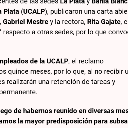
ocentes de las sedes
La Plata
y
Bahía Blan
a Plata
(
UCALP
), publicaron una carta abie
,
Gabriel Mestre
y la rectora,
Rita Gajate
, 
” respecto a otras sedes, por lo que conv
mpleados de la UCALP
, el reclamo
 quince meses, por lo que, al no recibir 
es realizarán una retención de tareas y
permanente.
uego de habernos reunido en diversas me
amos la mayor predisposición para subsa