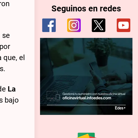
ron
Seguinos en redes
 se
 por
 que, el
s.
de
La
s bajo