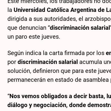
Este miércoles, los trabajadores no d
la
Universidad Católica Argentina de L
dirigida a sus autoridades, el arzobispo
que denuncian “
discriminación salarial
un paro este jueves.
Según indica la carta firmada por los
e
por
discriminación salarial
acumula unos
solución, definieron que para este juev
permanecerán en estado de asamblea 
“
Nos vemos obligados a decir basta, l
diálogo y negociación, donde demostr