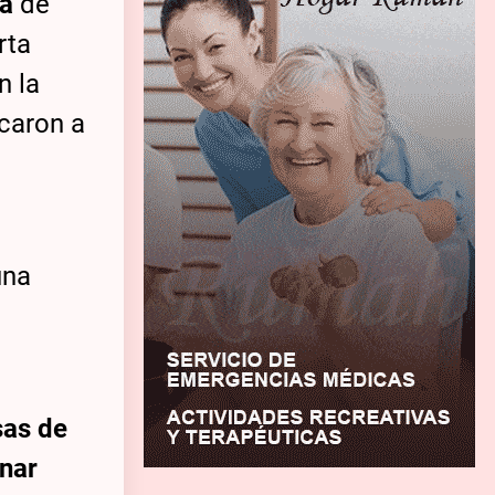
ca
de
rta
en la
ocaron a
una
sas de
nar