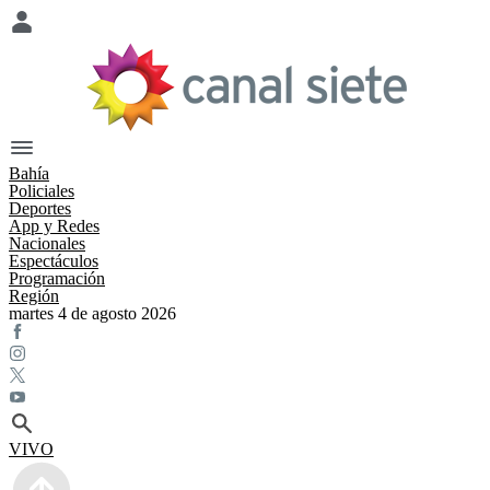
Bahía
Policiales
Deportes
App y Redes
Nacionales
Espectáculos
Programación
Región
martes 4 de agosto 2026
VIVO