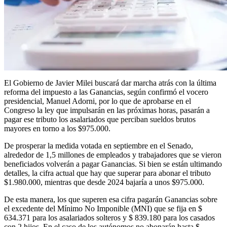
El Gobierno de Javier Milei buscará dar marcha atrás con la última
reforma del impuesto a las Ganancias, según confirmó el vocero
presidencial, Manuel Adorni, por lo que de aprobarse en el
Congreso la ley que impulsarán en las próximas horas, pasarán a
pagar ese tributo los asalariados que perciban sueldos brutos
mayores en torno a los $975.000.
De prosperar la medida votada en septiembre en el Senado,
alrededor de 1,5 millones de empleados y trabajadores que se vieron
beneficiados volverán a pagar Ganancias. Si bien se están ultimando
detalles, la cifra actual que hay que superar para abonar el tributo
$1.980.000, mientras que desde 2024 bajaría a unos $975.000.
De esta manera, los que superen esa cifra pagarán Ganancias sobre
el excedente del Mínimo No Imponible (MNI) que se fija en $
634.371 para los asalariados solteros y $ 839.180 para los casados
con 2 hijos. En el caso de los autónomos no abonarán hasta $