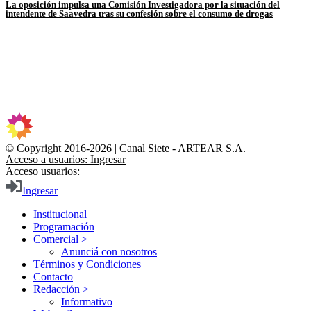
La oposición impulsa una Comisión Investigadora por la situación del
intendente de Saavedra tras su confesión sobre el consumo de drogas
© Copyright 2016-2026 | Canal Siete - ARTEAR S.A.
Acceso a usuarios: Ingresar
Acceso usuarios:
Ingresar
Institucional
Programación
Comercial >
Anunciá con nosotros
Términos y Condiciones
Contacto
Redacción >
Informativo