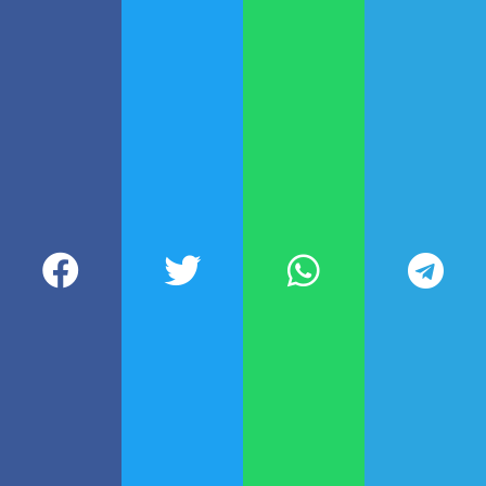
establezca a tal efecto, mientras
que las farmacias deberán
archivar y guardar las recetas
digitales durante 3 años. (NA)
Participá de nuestra comunidad
DEJÁ TU COMENTARIO
Todavía no leíste