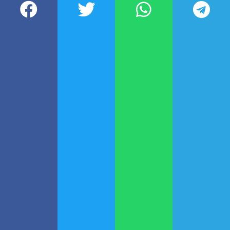
una de las que mayor impacto
generó fue el
ajuste sobre los
empleos
en la administración
pública.
De acuerdo con las últimas cifras
publicadas por el INDEC, la
dotación de personal pasó
de
341.473 personas en diciembre
de 2023
a
305.688 en octubre
. Es
decir, que hubo una
reducción del
10,48%
del total de la planta