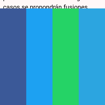
casos se propondrán fusiones,
otros se eliminarán y otros
volverán a depender de la
administración central”, precisaron
fuentes oficiales.
Qué pasó con el empleo
público en 2024
Entre las distintas medidas que
tomó el Gobierno para avanzar en
su plan de reducción de gastos,