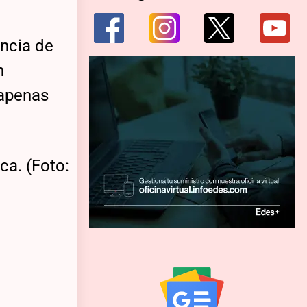
encia de
n
 apenas