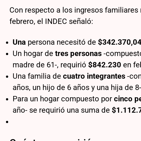
Con respecto a los ingresos familiares 
febrero, el INDEC señaló:
Una
persona necesitó de
$342.370,0
Un hogar de
tres personas
-compuesto
madre de 61-, requirió
$842.230
en fe
Una familia de
cuatro integrantes
-co
años, un hijo de 6 años y una hija de 
Para un hogar compuesto por
cinco p
año- se requirió una suma de
$1.112.