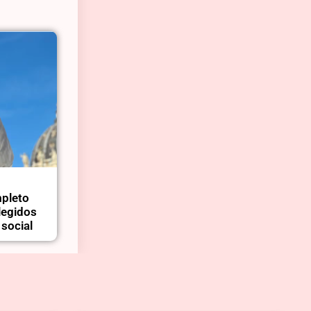
mpleto
elegidos
 social