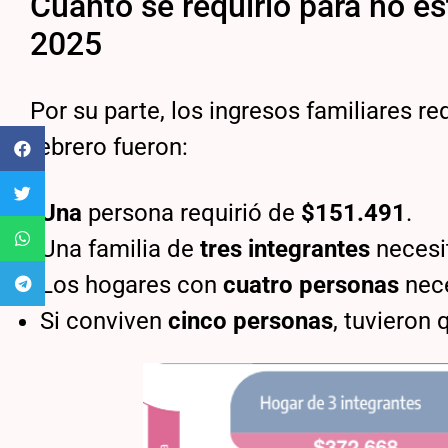
Cuánto se requirió para no es
2025
Por su parte, los ingresos familiares re
febrero fueron:
Una
persona requirió de
$151.491
.
Una familia de
tres integrantes
necesi
Los hogares con
cuatro personas
nec
Si conviven
cinco personas
, tuvieron