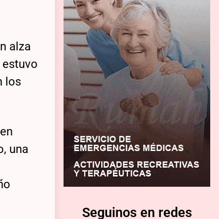
n alza
T estuvo
n los
ben
o, una
a
ño
Seguinos en redes