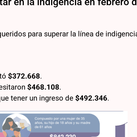
tar en la indigencia en febrero 
queridos para superar la línea de indigenci
tó
$372.668
.
esitaron
$468.108
.
 que tener un ingreso de
$492.346
.