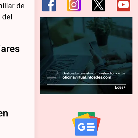
iliar de
 del
iares
en