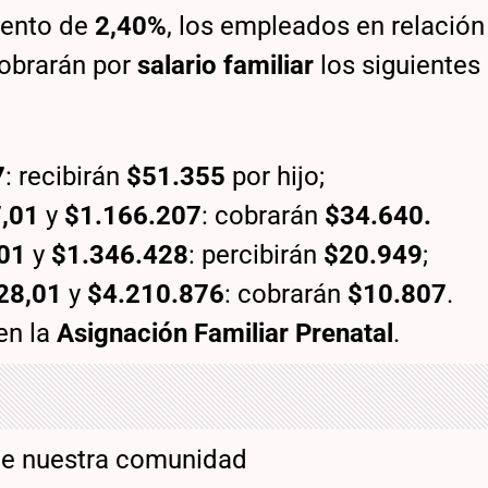
mento de
2,40%
, los empleados en relación
cobrarán por
salario familiar
los siguiente
7
: recibirán
$51.355
por hijo;
7,01
y
$1.166.207
: cobrarán
$34.640.
01
y
$1.346.428
: percibirán
$20.949
;
28,01
y
$4.210.876
: cobrarán
$10.807
.
en la
Asignación Familiar Prenatal
.
de nuestra comunidad