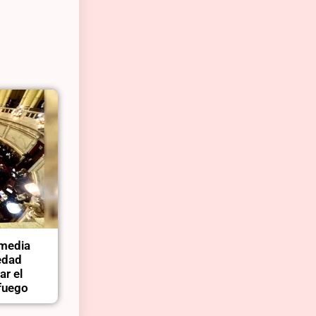
 media
edad
ar el
 fuego