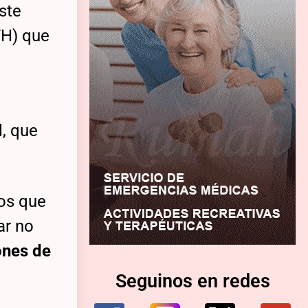
ste
FH) que
l, que
dos que
ar no
ones de
Seguinos en redes