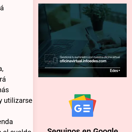
rá
a,
rá
más
 utilizarse
enda
Seguinos en Google