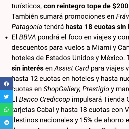
turísticos,
con reintegro tope de $20
También sumará promociones en
Fráv
Patagonia
tendrá
hasta 18 cuotas sin 
El
BBVA
pondrá el foco en viajes y co
descuentos para vuelos a Miami y Ca
hoteles de Estados Unidos y México.
sin interés
en
Assist Card
para viajes 
hasta 12 cuotas en hoteles y hasta n
cuotas en
ShopGallery, Prestigio
y marc
El
Banco Credicoop
impulsará Tienda
tarjetas Cabal y hasta 18 cuotas con 
destinos nacionales y 15% de ahorro 