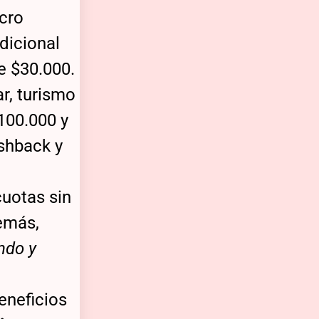
cro
dicional
e $30.000.
r, turismo
100.000 y
shback y
cuotas sin
más,
ndo y
eneficios