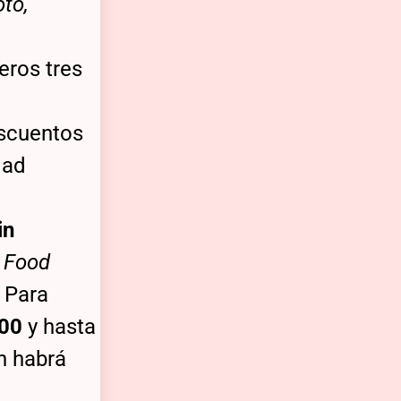
to,
eros tres
escuentos
dad
in
e Food
. Para
000
y hasta
n habrá