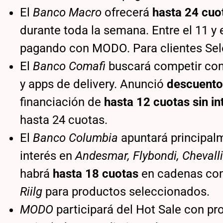
El
Banco Macro
ofrecerá
hasta 24 cuot
durante toda la semana. Entre el 11 
pagando con MODO. Para clientes Sel
El
Banco Comafi
buscará competir con
y apps de delivery. Anunció
descuento
financiación de
hasta 12 cuotas sin in
hasta 24 cuotas.
El
Banco Columbia
apuntará principalm
interés en
Andesmar, Flybondi, Chevalli
habrá
hasta 18 cuotas
en cadenas c
Riilg
para productos seleccionados.
MODO
participará del Hot Sale con p