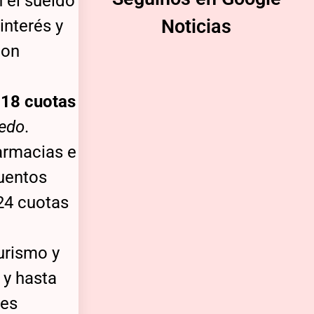
 el sueldo
Noticias
interés y
con
a
18 cuotas
redo
.
armacias e
cuentos
24 cuotas
urismo y
 y hasta
tes