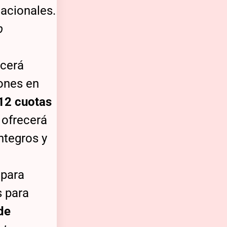
nacionales.
b
cerá
ones en
12 cuotas
 ofrecerá
ntegros y
s
para
s para
de