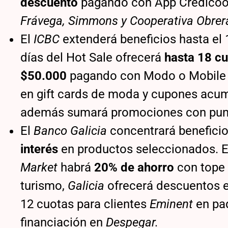
descuento
pagando con App Credicoo
Frávega, Simmons y Cooperativa Obrer
El
ICBC
extenderá beneficios hasta el
días del Hot Sale ofrecerá
hasta 18 cuo
$50.000
pagando con Modo o Mobile B
en gift cards de moda y cupones acum
además sumará promociones con punt
El
Banco Galicia
concentrará beneficio
interés
en productos seleccionados. 
Market
habrá
20% de ahorro
con tope 
turismo,
Galicia
ofrecerá descuentos 
12 cuotas para clientes
Eminent
en paq
financiación en
Despegar.