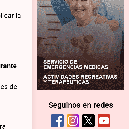
icar la
e
urante
nes de
Seguinos en redes
ra