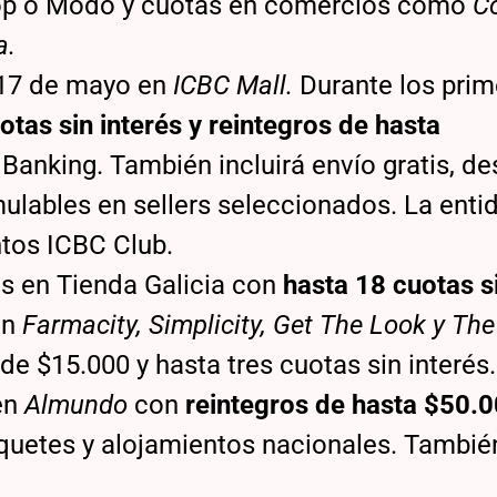
p o Modo y cuotas en comercios como
Co
a.
 17 de mayo en
ICBC Mall.
Durante los prim
tas sin interés y reintegros de hasta
anking. También incluirá envío gratis, d
ulables en sellers seleccionados. La enti
os ICBC Club.
s en Tienda Galicia con
hasta 18 cuotas s
En
Farmacity, Simplicity, Get The Look y Th
de $15.000 y hasta tres cuotas sin interés
en
Almundo
con
reintegros de hasta $50.
uetes y alojamientos nacionales. Tambié