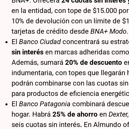
BNA+. Ofrecerá
24 cuotas sin interés
en la entidad, con tope de $15.000 por
10% de devolución con un límite de $
tarjetas de crédito desde
BNA+ Modo
.
El
Banco Ciudad
concentrará su estrat
sin interés
en marcas adheridas com
Además, sumará
20% de descuento
en
indumentaria, con topes que llegarán 
podrán combinarse con las cuotas sin
para productos de eficiencia energéti
El
Banco Patagonia
combinará descuent
hogar. Habrá
25% de ahorro
en
Dexter
seis cuotas sin interés
.
En Almundo of