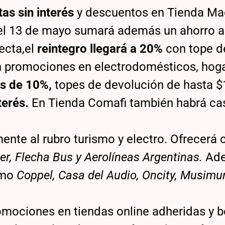
as sin interés
y descuentos en Tienda Ma
y el 13 de mayo sumará además un ahorro a
ecta,el
reintegro llegará a 20%
con tope d
 promociones en electrodomésticos, hoga
s de 10%,
topes de devolución de hasta $
terés.
En Tienda Comafi también habrá ca
ente al rubro turismo y electro. Ofrecerá 
er, Flecha Bus y Aerolíneas Argentinas.
Ade
omo
Coppel, Casa del Audio, Oncity, Musimu
romociones en tiendas online adheridas y b