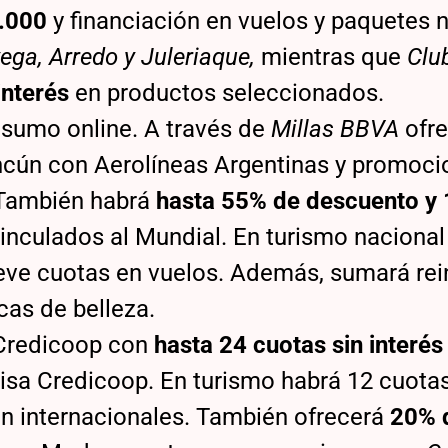
0.000
y financiación en vuelos y paquetes 
ega, Arredo y Juleriaque,
mientras que
Clu
interés
en productos seleccionados.
nsumo online. A través de
Millas BBVA
ofre
ncún con Aerolíneas Argentinas y promoci
 También habrá
hasta 55% de descuento y 
vinculados al Mundial. En turismo nacional
ueve cuotas en vuelos. Además, sumará rei
as de belleza.
 Credicoop con
hasta 24 cuotas sin interé
Visa Credicoop. En turismo habrá 12 cuota
en internacionales. También ofrecerá
20% 