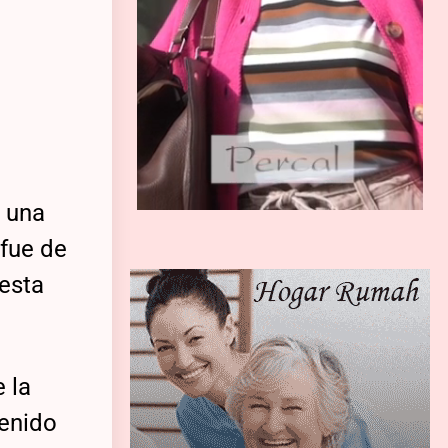
n una
 fue de
 esta
 la
enido