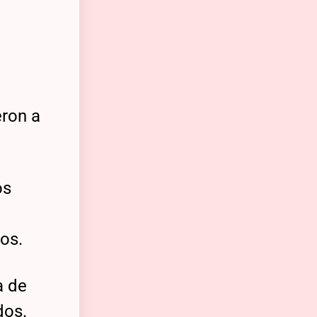
eron a
os
os.
a de
dos.