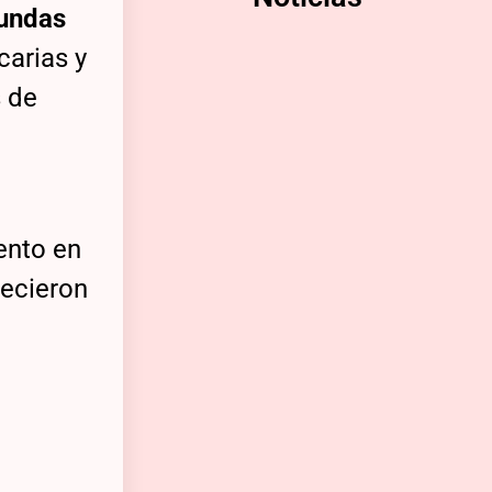
undas
arias y
s de
ento en
recieron