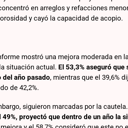
concentró en arreglos y refacciones menor
orosidad y cayó la capacidad de acopio.
l informe mostró una mejora moderada en l
a situación actual.
El 53,3% aseguró que 
o del año pasado
, mientras que el 39,6% di
ido de 42,2%.
mbargo, siguieron marcadas por la cautela.
l 49%, proyectó que dentro de un año la s
 mejora y el 58,7% consideró que este no 