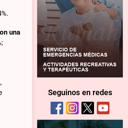
4%.
con una
;
,
Seguinos en redes
e