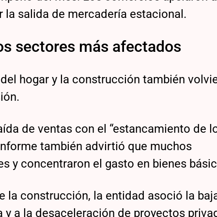
 la salida de mercadería estacional.
los sectores más afectados
del hogar y la construcción también volvi
ión.
aída de ventas con el “estancamiento de l
l informe también advirtió que muchos
 y concentraron el gasto en bienes básic
de la construcción, la entidad asoció la baj
ca y a la desaceleración de proyectos priva