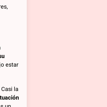
es,
a
su
jo estar
 Casi la
ituación
es un