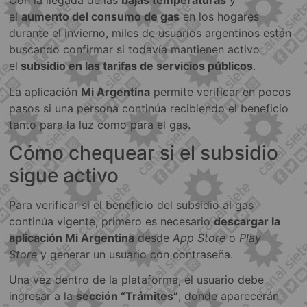
Con la llegada de las
bajas temperaturas
y
el
aumento del consumo de gas
en los hogares
durante el invierno, miles de usuarios argentinos están
buscando confirmar si todavía mantienen activo
el
subsidio en las tarifas de servicios públicos
.
La aplicación
Mi Argentina
permite verificar en pocos
pasos si una persona continúa recibiendo el beneficio
tanto para la luz como para el gas.
Cómo chequear si el subsidio
sigue activo
Para verificar si el beneficio del subsidio al gas
continúa vigente, primero es necesario
descargar la
aplicación Mi Argentina
desde
App Store
o
Play
Store
y generar un usuario con contraseña.
Una vez dentro de la plataforma, el usuario debe
ingresar a la
sección “Trámites”
, donde aparecerán