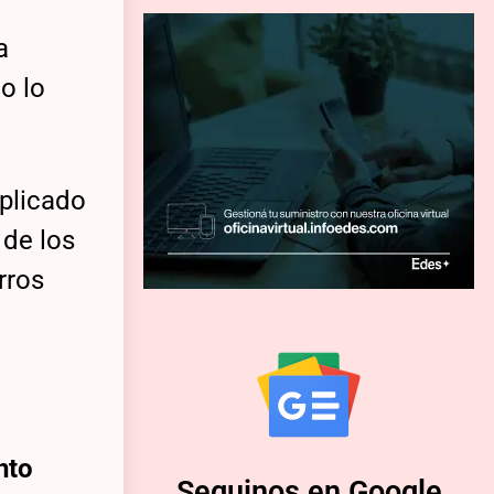
a
o lo
plicado
 de los
rros
nto
Seguinos en Google