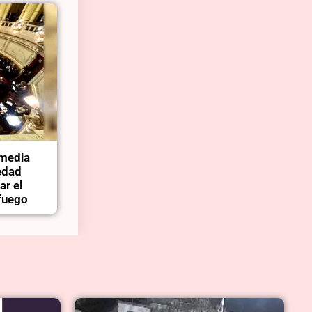
 media
edad
ar el
 fuego