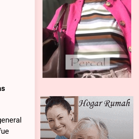
as
general
fue