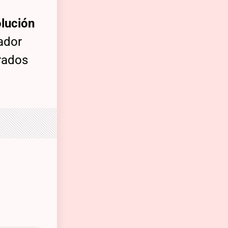
olución
ador
rados