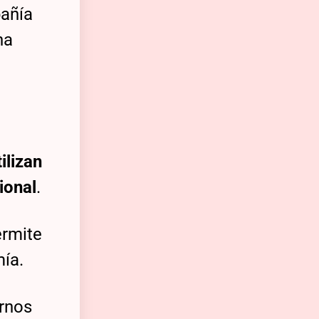
pañía
na
ilizan
ional
.
ermite
ía.
ernos