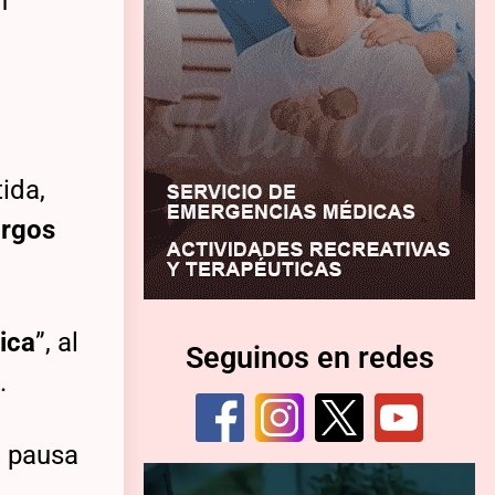
n
ida,
argos
ica
”, al
Seguinos en redes
.
a pausa