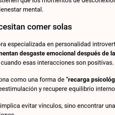
ostienen que los momentos de desconexió
ienestar mental.
cesitan comer solas
ora especializada en personalidad introvert
entan desgaste emocional después de l
o cuando esas interacciones son positivas.
iona como una forma de “
recarga psicológ
eestimulación y recupere equilibrio interno
implica evitar vínculos, sino encontrar un