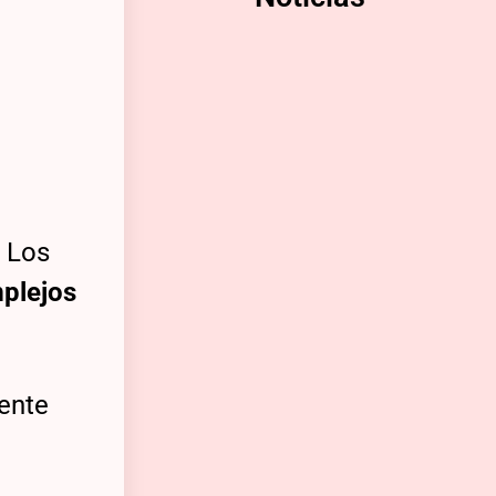
n Los
mplejos
mente