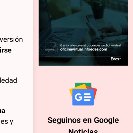
oversión
irse
oledad
na
Seguinos en Google
tes y
Noticias