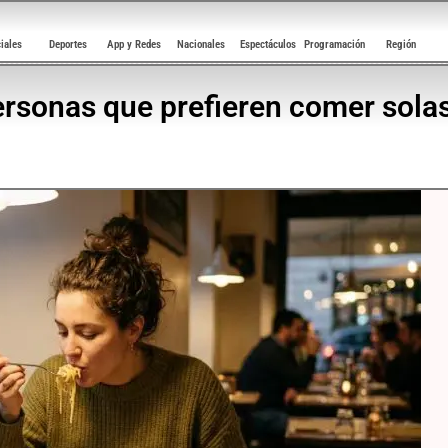
ciales
Deportes
App y Redes
Nacionales
Espectáculos
Programación
Región
personas que prefieren comer sola