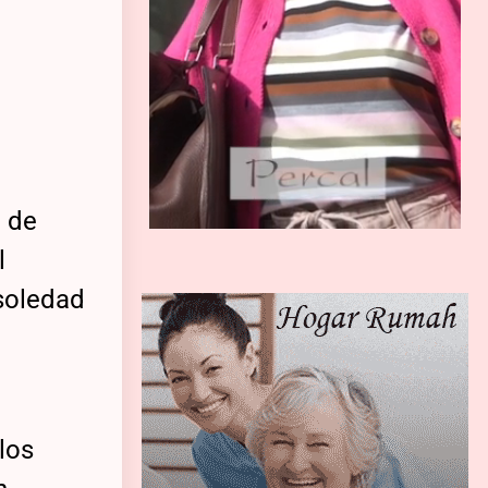
o de
l
soledad
los