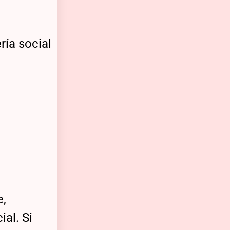
e,
ial. Si