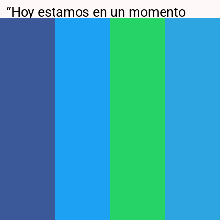
“Hoy estamos en un momento
muy diferente al de años atrás,
porque disponemos de
herramientas preventivas que
permiten reducir
significativamente el impacto del
VSR en la población infantil. Por
eso, distintas sociedades
científicas promueven estrategias
integradas que aseguren que
todos los lactantes puedan llegar