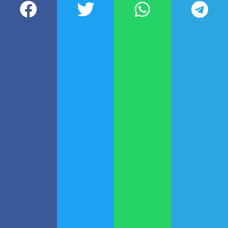
protegidos a su primera
temporada de circulación viral”,
señaló el experto.
Esta estrategia combinada se
alinea con recomendaciones
nacionales e internacionales como
la de la Sociedad Latinoamericana
de Infectología Pediátrica (SLIPE)
que recomienda dos alternativas:
anticuerpos monoclonales de
acción prolongada para todos los