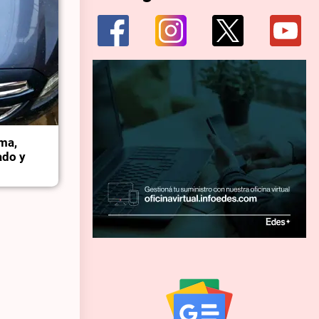
rma,
ado y