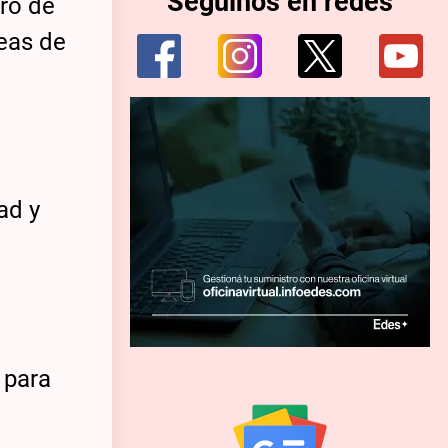
Seguinos en redes
tro de
reas de
ad y
 para