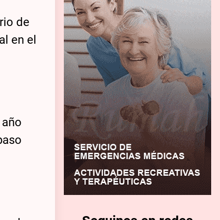
rio de
al en el
l año
 paso