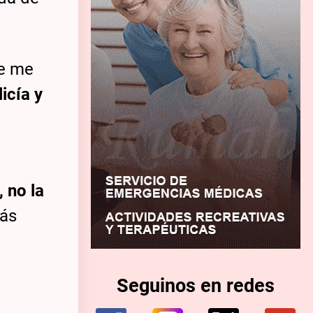
ue me
licía y
 no la
ás
Seguinos en redes