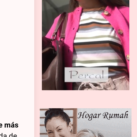
e más
nda de