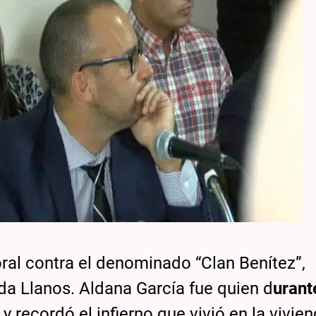
oral contra el denominado “Clan Benítez”,
da Llanos. Aldana García fue quien d
urant
y recordó el infierno que vivió en la vivie