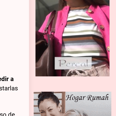
edir a
starlas
uso de