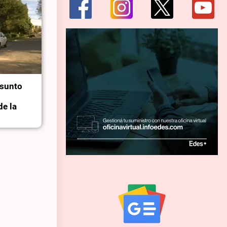
esunto
de la