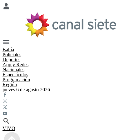
Bahía
Policiales
Deportes
App y Redes
Nacionales
Espectáculos
Programación
Región
jueves 6 de agosto 2026
VIVO