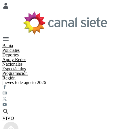
Bahía
Policiales
Deportes
App y Redes
Nacionales
Espectáculos
Programación
Región
jueves 6 de agosto 2026
VIVO