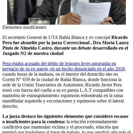
Elementos insuficientes
El secretario General de UTA Bahía Blanca y ex concejal
Ricardo
Pera fue absuelto por la jueza Correccional , Dra Maria Laura
Pinto de Almeida Castro, durante un debate desarrollado en el
Juzgado N2 de nuestra ciudad
Pera estaba acusado del delito de lesiones leves agravadas en
perjuicio de su ex pareja, en un hecho denunciado en el año 2018,
cuando horas de la mañana, en el interior del domicilio sito en
Gorriti N° 659 de la ciudad de Bahía Blanca, donde funciona la
sede de la Unión Tranviarios de Automotor, Ricardo Javier Pera
tomó con fuerza del cuello a su ex pareja L.A.T compatibles con
maniobra de estrangulamiento: equimosis redondeada en la rama
mandibular izquierda y excoriaciones y equimosis sobre el lateral
derecho.
La jueza destaco los siguientes elementos que considero escasos
o insuficientes para la condena:
la relación extremadamente
conflictiva que mantenían victima y el procesado, relación que
terminó por trasladarse al lugar de trabajo, lo que agudizó aún más el