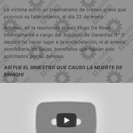
La víctima sufrió un traumatismo de cráneo grave que
provocó su fallecimiento, el día 22 de enero.
Además, en la resolución el juez Hugo De Rosa -
interinamente a cargo del Juzgado de Garantías N° 3-
decidió no hacer lugar a la excarcelación, ni al arresto
domiciliario de Seijas, beneficios que habían sido
solicitados por su defensa.
ASÍ FUE EL SINIESTRO QUE CAUSO LA MUERTE DE
BINAGHI