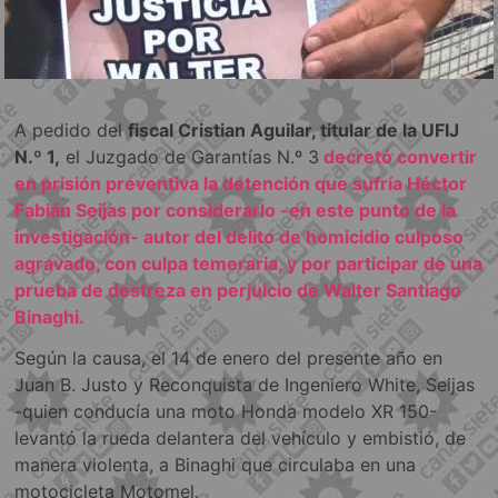
A pedido del
fiscal Cristian Aguilar, titular de la UFIJ
N.º 1,
el Juzgado de Garantías N.º 3
decretó convertir
en prisión preventiva la detención que sufría Héctor
Fabián Seijas por considerarlo -en este punto de la
investigación- autor del delito de homicidio culposo
agravado, con culpa temeraria, y por participar de una
prueba de destreza en perjuicio de Walter Santiago
Binaghi.
Según la causa, el 14 de enero del presente año en
Juan B. Justo y Reconquista de Ingeniero White, Seijas
-quien conducía una moto Honda modelo XR 150-
levantó la rueda delantera del vehículo y embistió, de
manera violenta, a Binaghi que circulaba en una
motocicleta Motomel.