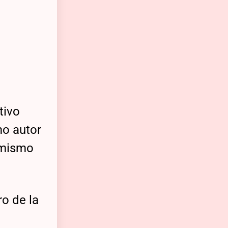
tivo
mo autor
l mismo
ro de la