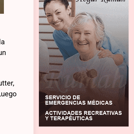
la
un
tter,
 Luego