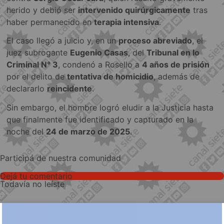
herido y debió ser
intervenido quirúrgicamente
tras
haber permanecido en
terapia intensiva
.
El caso llegó a juicio y, en un
proceso abreviado
, el
juez subrogante
Eugenio Casas
, del
Tribunal en lo
Criminal N° 3
, condenó a Rosello a
4 años de prisión
por el delito de
tentativa de homicidio
, además de
declararlo
reincidente
.
Sin embargo, el hombre logró eludir a la Justicia hasta
que finalmente fue identificado y capturado en la
noche del
24 de marzo de 2025
.
Participá de nuestra comunidad
Dejá tu comentario
Todavía no leíste