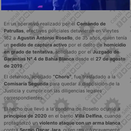
En un operativo realizado por el
Comando de
Patrullas
, efectivos policiales detuvieron en Vieytes
162 a
Agustín Antonio Rosello
, de 35 años, quien tenía
un
pedido de captura activo
por el delito de
homicidio
en grado de tentativa
, solicitado por el
Juzgado de
Garantías N° 4 de Bahía Blanca
desde el
27 de agosto
de 2019
.
El detenido, apodado
“Choro”
, fue trasladado a la
Comisaría Segunda
para quedar a disposición de la
Justicia y cumplir con las diligencias legales
correspondientes.
El hecho que llevó a la condena de Rosello ocurrió
a
principios de 2020
en el barrio
Villa Delfina
, cuando
protagonizó un
violento ataque con un arma blanca
contra
Sergio Oscar Jara
, quien resultó gravemente