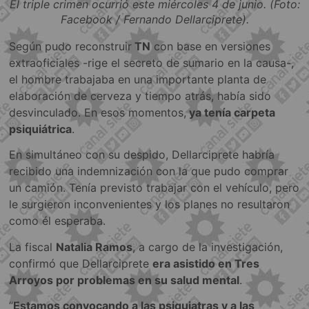
El triple crimen ocurrió este miércoles 4 de junio. (Foto:
Facebook / Fernando Dellarciprete).
Según pudo reconstruir
TN
con base en versiones
extraoficiales -rige el secreto de sumario en la causa-,
el hombre trabajaba en una importante planta de
elaboración de cerveza y tiempo atrás, había sido
desvinculado. En esos momentos,
ya tenía carpeta
psiquiátrica
.
En simultáneo con su despido, Dellarciprete habría
recibido una indemnización con la que pudo comprar
un camión. Tenía previsto trabajar con el vehículo, pero
le surgieron inconvenientes y los planes no resultaron
como él esperaba.
La fiscal
Natalia Ramos
, a cargo de la investigación,
confirmó que Dellarciprete
era asistido en Tres
Arroyos por problemas en su salud mental
.
“
Estamos convocando a las psiquiatras y a las