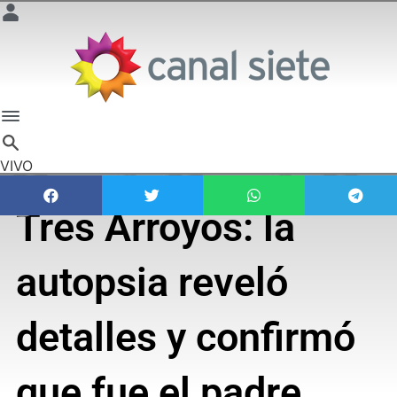
VIVO
Tres Arroyos: la
autopsia reveló
detalles y confirmó
que fue el padre