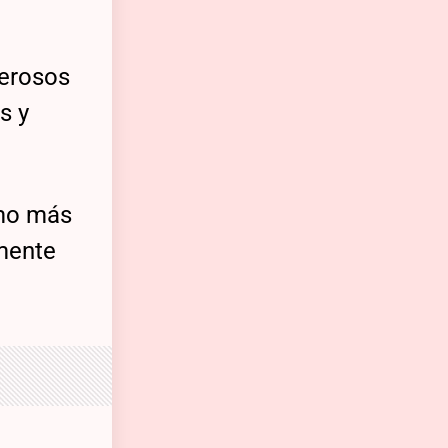
merosos
s y
amo más
amente