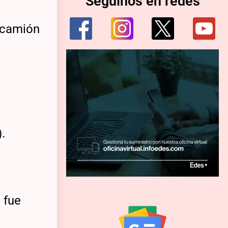
Seguinos en redes
l camión
 fue