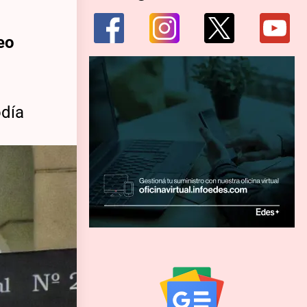
eo
odía