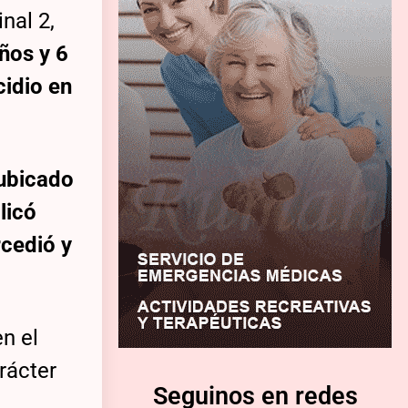
nal 2,
años y 6
cidio en
 ubicado
licó
rcedió y
en el
rácter
Seguinos en redes