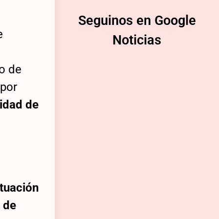
Seguinos en Google
e
Noticias
io de
 por
lidad de
ituación
 de