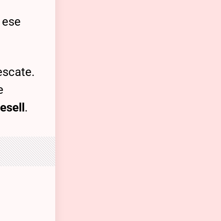
 ese
escate.
e
esell
.