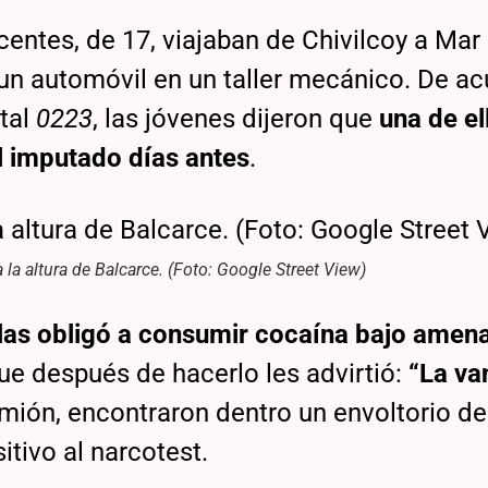
entes, de 17, viajaban de Chivilcoy a Mar
 un automóvil en un taller mecánico. De a
rtal
0223
, las jóvenes dijeron que
una de el
l imputado días antes
.
a la altura de Balcarce. (Foto: Google Street View)
las obligó a consumir cocaína bajo amen
ue después de hacerlo les advirtió:
“La va
amión, encontraron dentro un envoltorio de
tivo al narcotest.