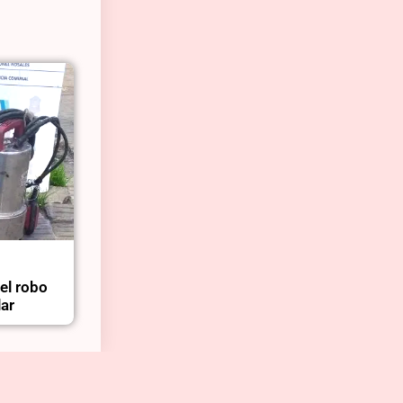
el robo
lar