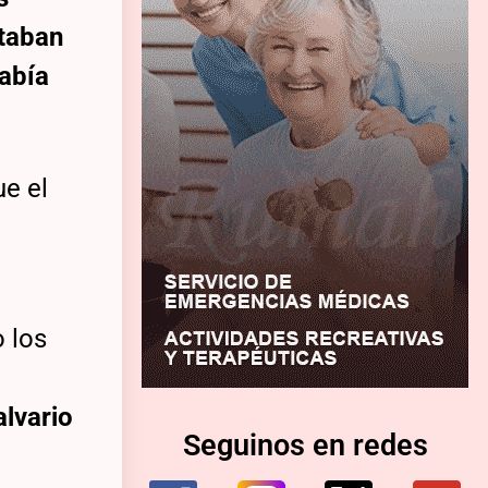
staban
abía
ue el
o los
alvario
Seguinos en redes