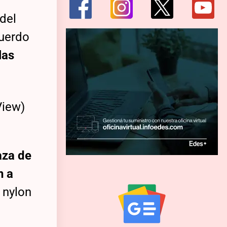
 del
cuerdo
las
aza de
n a
 nylon