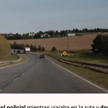
l policial
mientras viajaba en la ruta y
do