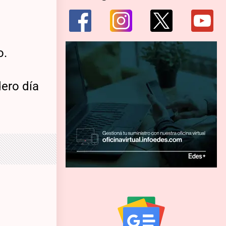
o.
dero día