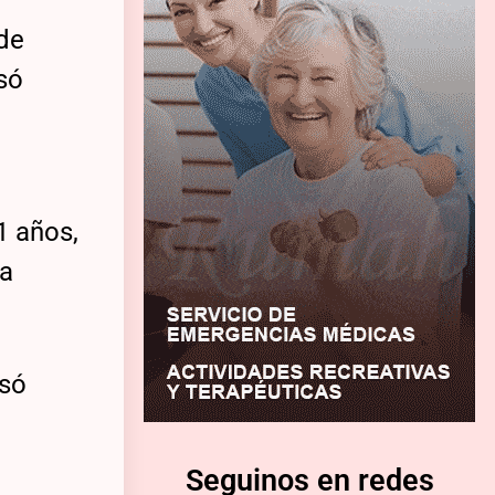
 de
só
1 años,
na
usó
Seguinos en redes