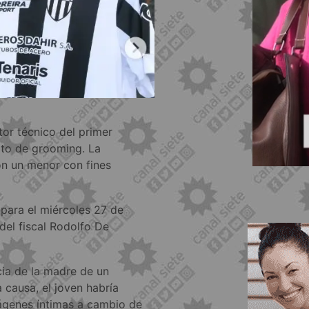
tor técnico del primer
lito de grooming. La
on un menor con fines
 para el miércoles 27 de
del fiscal Rodolfo De
cia de la madre de un
 causa, el joven habría
mágenes íntimas a cambio de