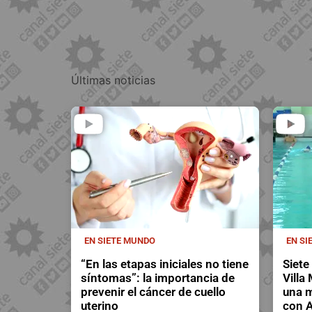
Últimas noticias
EN SIETE MUNDO
EN SI
“En las etapas iniciales no tiene
Siete
síntomas”: la importancia de
Villa
prevenir el cáncer de cuello
una m
uterino
con A