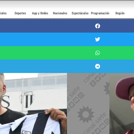
ciales
Deportes
App y Redes
Nacionales
Espectáculos
Programación
Región
ng al ex DT de Liniers Hernán Ros