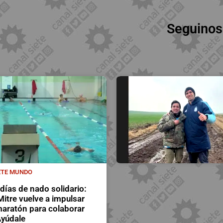
Seguinos
ETE MUNDO
 días de nado solidario:
 Mitre vuelve a impulsar
aratón para colaborar
yúdale