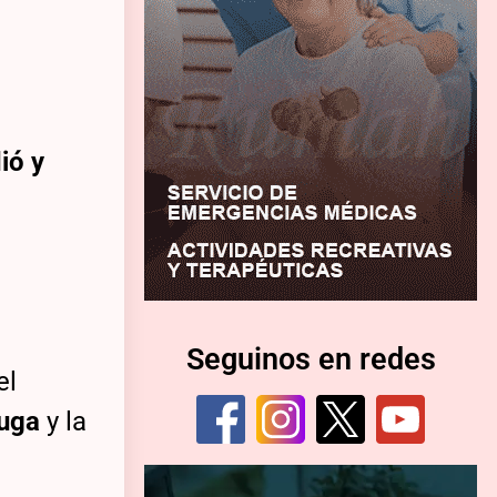
ió y
Seguinos en redes
el
fuga
y la