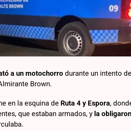
tó a un motochorro
durante un intento d
 Almirante Brown.
he en la esquina de
Ruta 4 y Espora
, dond
uentes, que estaban armados, y
la obligaro
rculaba.