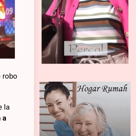
e robo
e la
n a