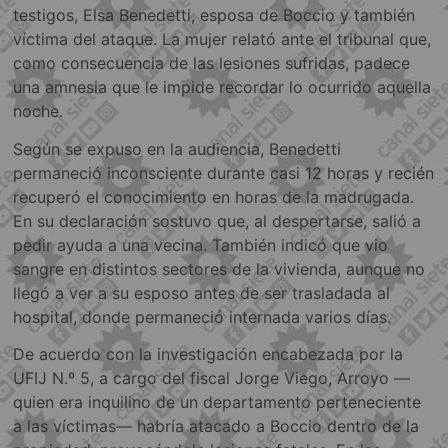
testigos, Elsa Benedetti, esposa de Boccio y también
víctima del ataque. La mujer relató ante el tribunal que,
como consecuencia de las lesiones sufridas, padece
una amnesia que le impide recordar lo ocurrido aquella
noche.
Según se expuso en la audiencia, Benedetti
permaneció inconsciente durante casi 12 horas y recién
recuperó el conocimiento en horas de la madrugada.
En su declaración sostuvo que, al despertarse, salió a
pedir ayuda a una vecina. También indicó que vio
sangre en distintos sectores de la vivienda, aunque no
llegó a ver a su esposo antes de ser trasladada al
hospital, donde permaneció internada varios días.
De acuerdo con la investigación encabezada por la
UFIJ N.º 5, a cargo del fiscal Jorge Viego, Arroyo —
quien era inquilino de un departamento perteneciente
a las víctimas— habría atacado a Boccio dentro de la