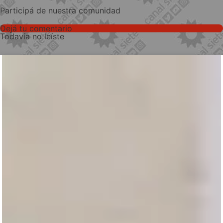
Participá de nuestra comunidad
Dejá tu comentario
Todavía no leíste